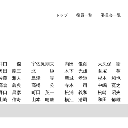
トップ
役員一覧
委員会一覧
井口 傑
宇佐見則夫
内田 俊彦
大久保 
奥田 龍三
北 純
木下 光雄
君塚 
佐藤 雅人
島津 晃
新城 孝道
杉本 和
高倉 義典
高橋 公
寺本 司
中嶋 寛
野口 昌彦
町田 英一
松浦 義和
松崎 昭
山崎 信寿
山本 晴康
横江 清司
和田 郁