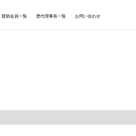
賛助会員一覧
歴代理事長一覧
お問い合わせ
衞
葵
也
之
夫
雄