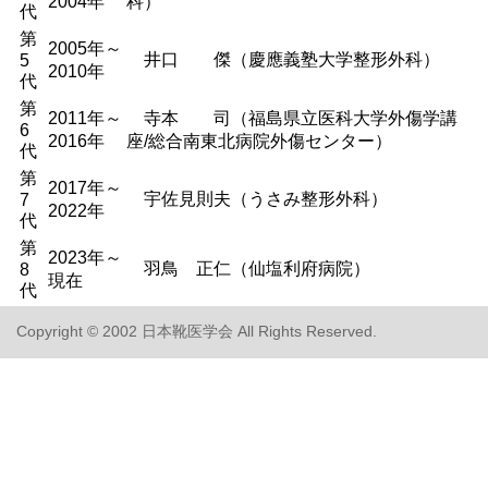
2004年
科）
代
第
2005年～
井口 傑（慶應義塾大学整形外科）
5
2010年
代
第
2011年～
寺本 司（福島県立医科大学外傷学講
6
2016年
座/総合南東北病院外傷センター）
代
第
2017年～
宇佐見則夫（うさみ整形外科）
7
2022年
代
第
2023年～
羽鳥 正仁（仙塩利府病院）
8
現在
代
Copyright © 2002 日本靴医学会 All Rights Reserved.